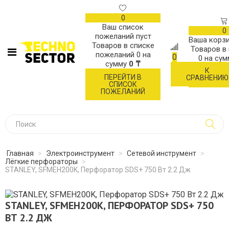
0
Ваш список
0
пожеланий пуст
Ваша корзи
Товаров в списке
Товаров в
пожеланий
0
на
0
0
на су
сумму
0 ₸
К
ОФОР
ПЕРЕЙТИ В
СРАВНЕНИЮ
ЗАК
СПИСОК
ПОЖЕЛАНИЙ
Главная
>
Электроинструмент
>
Сетевой инструмент
>
Лёгкие перфораторы
>
STANLEY, SFMEH200K, Перфоратор SDS+ 750 Вт 2.2 Дж
STANLEY, SFMEH200K, ПЕРФОРАТОР SDS+ 750
ВТ 2.2 ДЖ