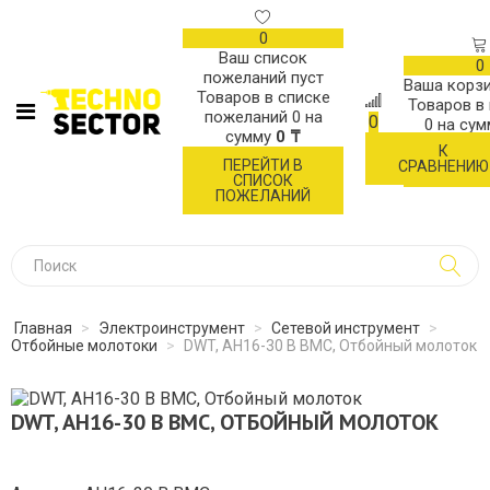
0
Ваш список
0
пожеланий пуст
Ваша корзи
Товаров в списке
Товаров в
пожеланий
0
на
0
0
на су
сумму
0 ₸
К
ОФОР
ПЕРЕЙТИ В
СРАВНЕНИЮ
ЗАК
СПИСОК
ПОЖЕЛАНИЙ
Главная
>
Электроинструмент
>
Сетевой инструмент
>
Отбойные молотоки
>
DWT, AH16-30 B BMC, Отбойный молоток
DWT, AH16-30 B BMC, ОТБОЙНЫЙ МОЛОТОК