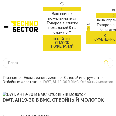
0
Ваш список
0
пожеланий пуст
Ваша корзи
Товаров в списке
Товаров в
пожеланий
0
на
0
0
на су
сумму
0 ₸
К
ОФОР
ПЕРЕЙТИ В
СРАВНЕНИЮ
ЗАК
СПИСОК
ПОЖЕЛАНИЙ
Главная
>
Электроинструмент
>
Сетевой инструмент
>
Отбойные молотоки
>
DWT, AH19-30 B BMC, Отбойный молоток
DWT, AH19-30 B BMC, ОТБОЙНЫЙ МОЛОТОК