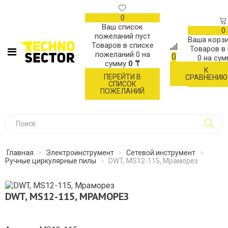
0
Ваш список
0
пожеланий пуст
Ваша корзи
Товаров в списке
Товаров в
пожеланий
0
на
0
0
на су
сумму
0 ₸
К
ОФОР
ПЕРЕЙТИ В
СРАВНЕНИЮ
ЗАК
СПИСОК
ПОЖЕЛАНИЙ
Главная
>
Электроинструмент
>
Сетевой инструмент
>
Ручные циркулярные пилы
>
DWT, MS12-115, Мраморез
DWT, MS12-115, МРАМОРЕЗ