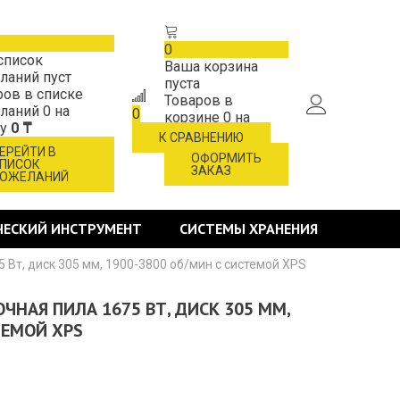
0
список
Ваша корзина
ланий пуст
пуста
ров в списке
Товаров в
ланий
0
на
0
корзине
0
на
му
0 ₸
сумму
0 ₸
К СРАВНЕНИЮ
ЕРЕЙТИ В
ОФОРМИТЬ
ПИСОК
ЗАКАЗ
ОЖЕЛАНИЙ
ЧЕСКИЙ ИНСТРУМЕНТ
СИСТЕМЫ ХРАНЕНИЯ
 Вт, диск 305 мм, 1900-3800 об/мин с системой XPS
ЧНАЯ ПИЛА 1675 ВТ, ДИСК 305 ММ,
ТЕМОЙ XPS