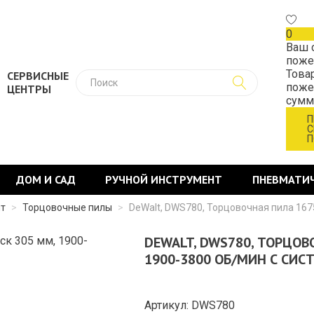
0
Ваш 
поже
Това
СЕРВИСНЫЕ
поже
ЦЕНТРЫ
сум
П
С
П
ДОМ И САД
РУЧНОЙ ИНСТРУМЕНТ
ПНЕВМАТИ
нт
>
Торцовочные пилы
>
DeWalt, DWS780, Торцовочная пила 1675
DEWALT, DWS780, ТОРЦОВО
1900-3800 ОБ/МИН С СИС
Артикул: DWS780