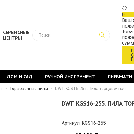
0
Ваш 
поже
Това
СЕРВИСНЫЕ
поже
ЦЕНТРЫ
сум
П
С
П
ДОМ И САД
РУЧНОЙ ИНСТРУМЕНТ
ПНЕВМАТИ
нт
>
Торцовочные пилы
>
DWT, KGS16-255, Пила торцовочная
DWT, KGS16-255, ПИЛА Т
Артикул: KGS16-255