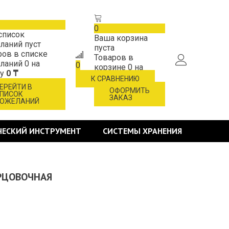
0
список
Ваша корзина
ланий пуст
пуста
ров в списке
Товаров в
ланий
0
на
0
корзине
0
на
му
0 ₸
сумму
0 ₸
К СРАВНЕНИЮ
ЕРЕЙТИ В
ОФОРМИТЬ
ПИСОК
ЗАКАЗ
ОЖЕЛАНИЙ
ЧЕСКИЙ ИНСТРУМЕНТ
СИСТЕМЫ ХРАНЕНИЯ
ОРЦОВОЧНАЯ