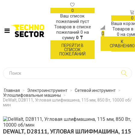
0
Ваш список
0
пожеланий пуст
Ваша корзи
Товаров в списке
Товаров в
пожеланий
0
на
0
0
на су
сумму
0 ₸
К
ОФОР
ПЕРЕЙТИ В
СРАВНЕНИЮ
ЗАК
СПИСОК
ПОЖЕЛАНИЙ
Главная
>
Электроинструмент
>
Сетевой инструмент
>
Углошлифовальные машины
>
DeWalt, D28111, Угловая шлифмашина, 115 мм, 850 Вт, 10000 об/
мин
DEWALT, D28111, УГЛОВАЯ ШЛИФМАШИНА, 115