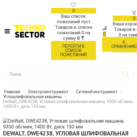
0
Ваш список
0
пожеланий пуст
Ваша корзи
Товаров в списке
Товаров в
пожеланий
0
на
0
0
на су
сумму
0 ₸
К
ОФОР
ПЕРЕЙТИ В
СРАВНЕНИЮ
ЗАК
СПИСОК
ПОЖЕЛАНИЙ
Главная
>
Электроинструмент
>
Сетевой инструмент
>
Углошлифовальные машины
>
DeWalt, DWE4238, Угловая шлифовальная машина, 9300 об/мин,
1400 Вт, диск 150 мм
DEWALT, DWE4238, УГЛОВАЯ ШЛИФОВАЛЬНАЯ