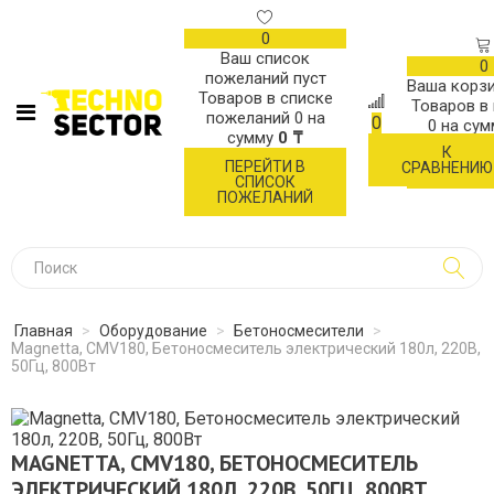
0
Ваш список
0
пожеланий пуст
Ваша корзи
Товаров в списке
Товаров в
пожеланий
0
на
0
0
на су
сумму
0 ₸
К
ОФОР
ПЕРЕЙТИ В
СРАВНЕНИЮ
ЗАК
СПИСОК
ПОЖЕЛАНИЙ
Главная
>
Оборудование
>
Бетоносмесители
>
Magnetta, CMV180, Бетоносмеситель электрический 180л, 220В,
50Гц, 800Вт
MAGNETTA, CMV180, БЕТОНОСМЕСИТЕЛЬ
ЭЛЕКТРИЧЕСКИЙ 180Л, 220В, 50ГЦ, 800ВТ