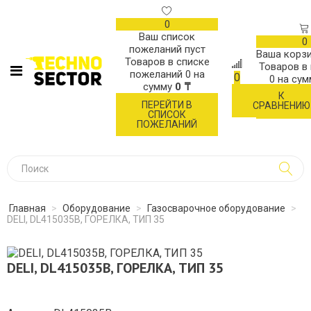
0
Ваш список
0
пожеланий пуст
Ваша корзи
Товаров в списке
Товаров в
пожеланий
0
на
0
0
на су
сумму
0 ₸
К
ОФОР
ПЕРЕЙТИ В
СРАВНЕНИЮ
ЗАК
СПИСОК
ПОЖЕЛАНИЙ
Главная
>
Оборудование
>
Газосварочное оборудование
>
DELI, DL415035B, ГОРЕЛКА, ТИП 35
DELI, DL415035B, ГОРЕЛКА, ТИП 35