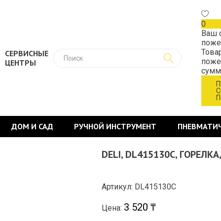
0
Ваш 
поже
Това
СЕРВИСНЫЕ
поже
ЦЕНТРЫ
сум
П
С
П
ДОМ И САД
РУЧНОЙ ИНСТРУМЕНТ
ПНЕВМАТИ
вание
>
DELI, DL415130C, ГОРЕЛКА, ТИП 30
DELI, DL415130C, ГОРЕЛКА
Артикул: DL415130C
3 520 ₸
Цена: