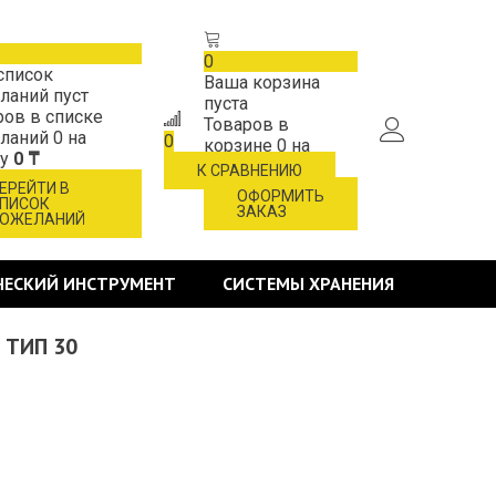
0
список
Ваша корзина
ланий пуст
пуста
ров в списке
Товаров в
ланий
0
на
0
корзине
0
на
му
0 ₸
сумму
0 ₸
К СРАВНЕНИЮ
ЕРЕЙТИ В
ОФОРМИТЬ
ПИСОК
ЗАКАЗ
ОЖЕЛАНИЙ
ЧЕСКИЙ ИНСТРУМЕНТ
СИСТЕМЫ ХРАНЕНИЯ
, ТИП 30