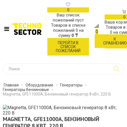
0
Ваш список
0
пожеланий пуст
Ваша корзи
Товаров в списке
Товаров в
пожеланий
0
на
0
0
на су
сумму
0 ₸
К
ОФОР
ПЕРЕЙТИ В
СРАВНЕНИЮ
ЗАК
СПИСОК
ПОЖЕЛАНИЙ
Главная
>
Оборудование
>
Генераторы
>
Генераторы бензиновые
>
Magnetta, GFE11000A, Бензиновый генератор 8 кВт, 220 В
MAGNETTA, GFE11000A, БЕНЗИНОВЫЙ
ГЕНЕРАТОР 8 КВТ, 220 В