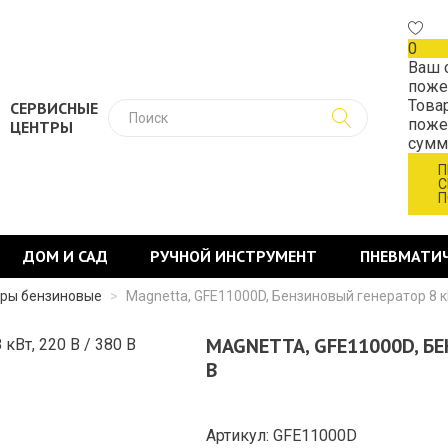
0
Ваш 
поже
Това
СЕРВИСНЫЕ
поже
ЦЕНТРЫ
сум
П
С
П
ДОМ И САД
РУЧНОЙ ИНСТРУМЕНТ
ПНЕВМАТИ
оры бензиновые
>
Magnetta, GFE11000D, Бензиновый генератор 8 кВ
MAGNETTA, GFE11000D, БЕ
В
Артикул: GFE11000D