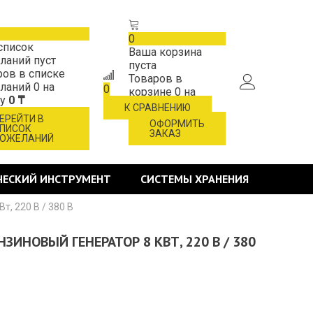
0
список
Ваша корзина
ланий пуст
пуста
ров в списке
Товаров в
ланий
0
на
0
корзине
0
на
му
0 ₸
сумму
0 ₸
К СРАВНЕНИЮ
ЕРЕЙТИ В
ОФОРМИТЬ
ПИСОК
ЗАКАЗ
ОЖЕЛАНИЙ
ЧЕСКИЙ ИНСТРУМЕНТ
СИСТЕМЫ ХРАНЕНИЯ
т, 220 В / 380 В
НЗИНОВЫЙ ГЕНЕРАТОР 8 КВТ, 220 В / 380