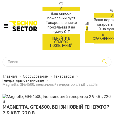
0
Ваш список
0
пожеланий пуст
Ваша корзи
Товаров в списке
Товаров в
пожеланий
0
на
0
0
на су
сумму
0 ₸
К
ОФОР
ПЕРЕЙТИ В
СРАВНЕНИЮ
ЗАК
СПИСОК
ПОЖЕЛАНИЙ
Главная
>
Оборудование
>
Генераторы
>
Генераторы бензиновые
>
Magnetta, GFE4500, Бензиновый генератор 2.9 кВт, 220 В
MAGNETTA, GFE4500, БЕНЗИНОВЫЙ ГЕНЕРАТОР
2.9 КВТ, 220 В