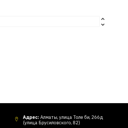
Адрес:
Алматы, улица Толе би, 266д
(улица Брусиловского, 82)