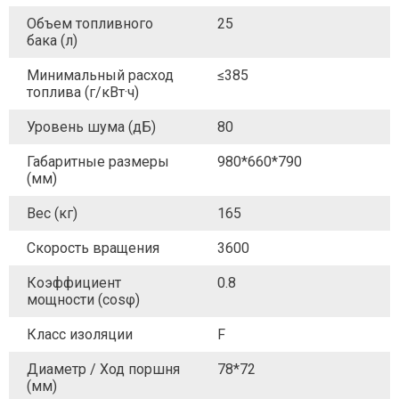
Объем топливного
25
бака (л)
Минимальный расход
≤385
топлива (г/кВт·ч)
Уровень шума (дБ)
80
Габаритные размеры
980*660*790
(мм)
Вес (кг)
165
Скорость вращения
3600
Коэффициент
0.8
мощности (cosφ)
Класс изоляции
F
Диаметр / Ход поршня
78*72
(мм)