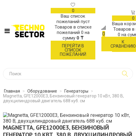
0
Ваш список
0
пожеланий пуст
Ваша корзи
Товаров в списке
Товаров в
пожеланий
0
на
0
0
на су
сумму
0 ₸
К
ОФОР
ПЕРЕЙТИ В
СРАВНЕНИЮ
ЗАК
СПИСОК
ПОЖЕЛАНИЙ
Главная
>
Оборудование
>
Генераторы
>
Magnetta, GFE12000E3, Бензиновый генератор 10 кВт, 380 В,
двухцилиндровый двигатель 688 куб. см
MAGNETTA, GFE12000E3, БЕНЗИНОВЫЙ
ГЕНЕРАТОР 10 КВТ, 380 В, ДВУХЦИЛИНДРОВЫЙ