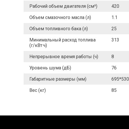
Рабочий объем двигателя (см³)
420
Объем смазочного масла (л)
1.1
Объем топливного бака (л)
25
Минимальный расход топлива
313
(г/кВт·ч)
Непрерывное время работы (ч)
8
Уровень шума (дБ)
76
Габаритные размеры (мм)
695*530
Вес (кг)
85