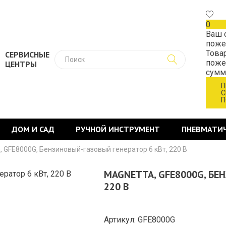
0
Ваш 
поже
Това
СЕРВИСНЫЕ
поже
ЦЕНТРЫ
сум
П
С
П
ДОМ И САД
РУЧНОЙ ИНСТРУМЕНТ
ПНЕВМАТИ
, GFE8000G, Бензиновый-газовый генератор 6 кВт, 220 В
MAGNETTA, GFE8000G, БЕ
220 В
Артикул: GFE8000G