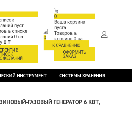
0
список
Ваша корзина
ланий пуст
пуста
ров в списке
Товаров в
ланий
0
на
0
корзине
0
на
му
0 ₸
сумму
0 ₸
К СРАВНЕНИЮ
ЕРЕЙТИ В
ОФОРМИТЬ
ПИСОК
ЗАКАЗ
ОЖЕЛАНИЙ
ЧЕСКИЙ ИНСТРУМЕНТ
СИСТЕМЫ ХРАНЕНИЯ
НЗИНОВЫЙ-ГАЗОВЫЙ ГЕНЕРАТОР 6 КВТ,