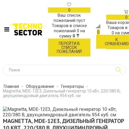
0
Ваш список
0
пожеланий пуст
Ваша корзи
Товаров в списке
Товаров в
пожеланий
0
на
0
0
на су
сумму
0 ₸
К
ОФОР
ПЕРЕЙТИ В
СРАВНЕНИЮ
ЗАК
СПИСОК
ПОЖЕЛАНИЙ
Главная
>
Оборудование
>
Генераторы
>
Magnetta, MDE-12E3, Дизельный генератор 10 кВт, 220/380 В,
двухцилиндровый двигатель 954 куб. см
MAGNETTA, MDE-12E3, ДИЗЕЛЬНЫЙ ГЕНЕРАТОР
10 КВТ, 220/380 В, ДВУХЦИЛИНДРОВЫЙ