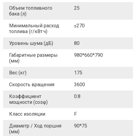
Объем топливного
25
бака (л)
Минимальный расход
≤270
топлива (г/кВт·ч)
Уровень шума (дБ)
80
Габаритные размеры
980*660*790
(мм)
Вес (кг)
175
Скорость вращения
3600
Коэффициент
0.8
мощности (cosφ)
Класс изоляции
F
Диаметр / Ход поршня
90*75
(мм)