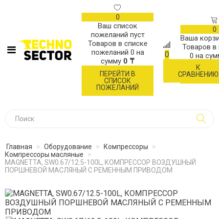
0
Ваш список
0
пожеланий пуст
Ваша корзи
Товаров в списке
Товаров в
пожеланий
0
на
0
0
на су
сумму
0 ₸
К
ОФОР
ПЕРЕЙТИ В
СРАВНЕНИЮ
ЗАК
СПИСОК
ПОЖЕЛАНИЙ
Главная
>
Оборудование
>
Компрессоры
>
Компрессоры масляные
>
MAGNETTA, SW0.67/12.5-100L, КОМПРЕССОР ВОЗДУШНЫЙ
ПОРШНЕВОЙ МАСЛЯНЫЙ С РЕМЕННЫМ ПРИВОДОМ