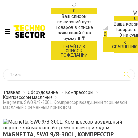
0
Ваш список
0
пожеланий пуст
Ваша корзи
Товаров в списке
Товаров в
пожеланий
0
на
0
0
на су
сумму
0 ₸
К
ОФОР
ПЕРЕЙТИ В
СРАВНЕНИЮ
ЗАК
СПИСОК
ПОЖЕЛАНИЙ
Главная
>
Оборудование
>
Компрессоры
>
Компрессоры масляные
>
Magnetta, SW0.9/8-300L, Компрессор воздушный поршневой
масляный с ременным приводом
MAGNETTA, SW0.9/8-300L, КОМПРЕССОР