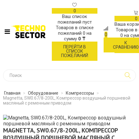
0
Ваш список
0
пожеланий пуст
Ваша корзи
Товаров в списке
Товаров в
пожеланий
0
на
0
0
на су
сумму
0 ₸
К
ОФОР
ПЕРЕЙТИ В
СРАВНЕНИЮ
ЗАК
СПИСОК
ПОЖЕЛАНИЙ
Главная
>
Оборудование
>
Компрессоры
>
Magnetta, SW0.67/8-200L, Компрессор воздушный поршневой
масляный с ременным приводом
MAGNETTA, SW0.67/8-200L, КОМПРЕССОР
ВОЗДУШНЫЙ ПОРШНЕВОЙ МАСЛЯНЫЙ С