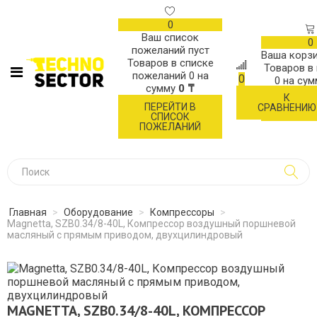
0
Ваш список
0
пожеланий пуст
Ваша корзи
Товаров в списке
Товаров в
пожеланий
0
на
0
0
на су
сумму
0 ₸
К
ОФОР
ПЕРЕЙТИ В
СРАВНЕНИЮ
ЗАК
СПИСОК
ПОЖЕЛАНИЙ
Главная
>
Оборудование
>
Компрессоры
>
Magnetta, SZB0.34/8-40L, Компрессор воздушный поршневой
масляный с прямым приводом, двухцилиндровый
MAGNETTA, SZB0.34/8-40L, КОМПРЕССОР