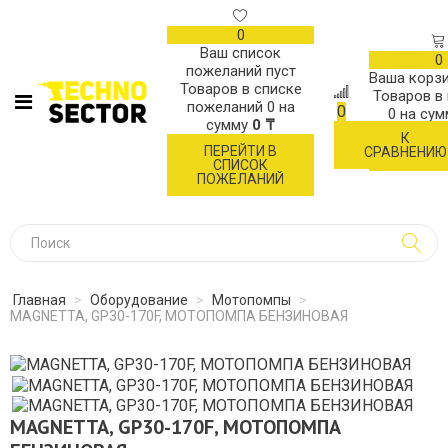
0
Ваш список
0
пожеланий пуст
Ваша корзи
Товаров в списке
Товаров в
пожеланий
0
на
0
0
на су
сумму
0 ₸
К
ОФОР
ПЕРЕЙТИ В
СРАВНЕНИЮ
ЗАК
СПИСОК
ПОЖЕЛАНИЙ
Главная
>
Оборудование
>
Мотопомпы
>
MAGNETTA, GP30-170F, МОТОПОМПА БЕНЗИНОВАЯ
MAGNETTA, GP30-170F, МОТОПОМПА