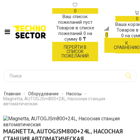
0
Ваш список
0
пожеланий пуст
Ваша корзи
Товаров в списке
Товаров в
пожеланий
0
на
0
0
на су
сумму
0 ₸
К
ОФОР
ПЕРЕЙТИ В
СРАВНЕНИЮ
ЗАК
СПИСОК
ПОЖЕЛАНИЙ
Главная
>
Оборудование
>
Насосы
>
Magnetta, AUTOGJSm800+24L, Насосная станция
автоматическая
MAGNETTA, AUTOGJSM800+24L, НАСОСНАЯ
СТАНЦИЯ АВТОМАТИЧЕСКАЯ