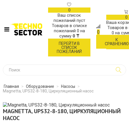
0
Ваш список
0
пожеланий пуст
Ваша корзи
Товаров в списке
Товаров в
пожеланий
0
на
0
0
на су
сумму
0 ₸
К
ОФОР
ПЕРЕЙТИ В
СРАВНЕНИЮ
ЗАК
СПИСОК
ПОЖЕЛАНИЙ
Главная
>
Оборудование
>
Насосы
>
Magnetta, UPS32-8-180, Циркуляционный насос
MAGNETTA, UPS32-8-180, ЦИРКУЛЯЦИОННЫЙ
НАСОС