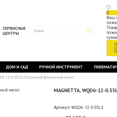
0
Ваш 
поже
Това
СЕРВИСНЫЕ
поже
ЦЕНТРЫ
сум
П
С
П
ДОМ И САД
РУЧНОЙ ИНСТРУМЕНТ
ПНЕВМАТИ
D6-12-0.55L3, Погружной фекальный насос
MAGNETTA, WQD6-12-0.55
Артикул: WQD6-12-0.55L3