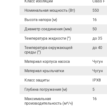
Класс изоляции
Class F
Номинальная мощность (Вт)
550
Высота напора (м)
16
Диаметр соединения (мм)
50
Температура жидкости (°)
до 35
Температура окружающей
до 40
среды (°)
Материал корпуса насоса
Чугун
Материал крыльчатки
Чугун
Класс защиты
IPX8
Глубина погружения (м)
5
Максимальная
16
производительность (м³/ч)