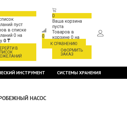
0
список
Ваша корзина
ланий пуст
пуста
ров в списке
Товаров в
ланий
0
на
0
корзине
0
на
му
0 ₸
сумму
0 ₸
К СРАВНЕНИЮ
ЕРЕЙТИ В
ОФОРМИТЬ
ПИСОК
ЗАКАЗ
ОЖЕЛАНИЙ
ЧЕСКИЙ ИНСТРУМЕНТ
СИСТЕМЫ ХРАНЕНИЯ
ТРОБЕЖНЫЙ НАСОС