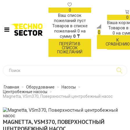
0
Ваш список
0
пожеланий пуст
Ваша корзи
Товаров в списке
Товаров в
пожеланий
0
на
0
0
на су
сумму
0 ₸
К
ОФОР
ПЕРЕЙТИ В
СРАВНЕНИЮ
ЗАК
СПИСОК
ПОЖЕЛАНИЙ
Главная
>
Оборудование
>
Насосы
>
Центробежные насосы
>
Magnetta, VSm370, Поверхностный центробежный насос
MAGNETTA, VSM370, ПОВЕРХНОСТНЫЙ
ЦЕНТРОБЕЖНЫЙ НАСОС