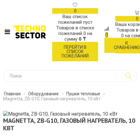
0
Ваш список
0
пожеланий пуст
Ваша корзи
Товаров в списке
Товаров в
пожеланий
0
на
0
0
на су
сумму
0 ₸
К
ОФОР
ПЕРЕЙТИ В
СРАВНЕНИЮ
ЗАК
СПИСОК
ПОЖЕЛАНИЙ
Главная
>
Оборудование
>
Пушки тепловые
>
Magnetta, ZB-G10, Газовый нагреватель, 10 кВт
MAGNETTA, ZB-G10, ГАЗОВЫЙ НАГРЕВАТЕЛЬ, 10
КВТ