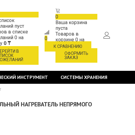
0
список
Ваша корзина
ланий пуст
пуста
ров в списке
Товаров в
ланий
0
на
0
корзине
0
на
му
0 ₸
сумму
0 ₸
К СРАВНЕНИЮ
ЕРЕЙТИ В
ОФОРМИТЬ
ПИСОК
ЗАКАЗ
ОЖЕЛАНИЙ
ЧЕСКИЙ ИНСТРУМЕНТ
СИСТЕМЫ ХРАНЕНИЯ
т
ЕЛЬНЫЙ НАГРЕВАТЕЛЬ НЕПРЯМОГО