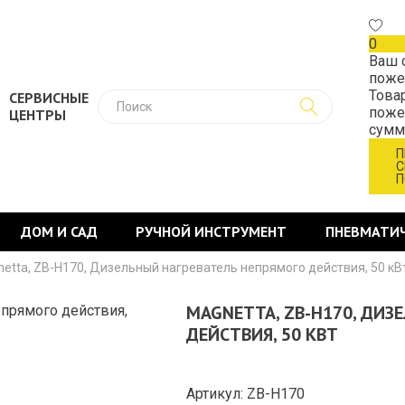
0
Ваш 
поже
Това
СЕРВИСНЫЕ
поже
ЦЕНТРЫ
сум
П
С
П
ДОМ И САД
РУЧНОЙ ИНСТРУМЕНТ
ПНЕВМАТИ
etta, ZB-H170, Дизельный нагреватель непрямого действия, 50 кВ
MAGNETTA, ZB-H170, ДИЗ
ДЕЙСТВИЯ, 50 КВТ
Артикул: ZB-H170