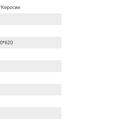
/Керосин
0*620