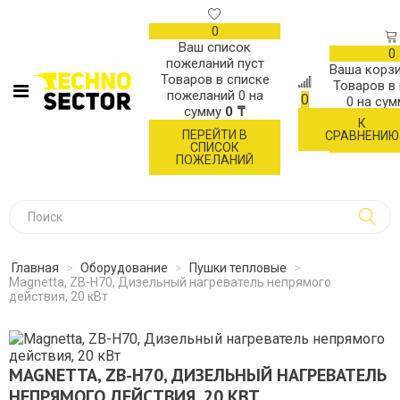
0
Ваш список
0
пожеланий пуст
Ваша корзи
Товаров в списке
Товаров в
пожеланий
0
на
0
0
на су
сумму
0 ₸
К
ОФОР
ПЕРЕЙТИ В
СРАВНЕНИЮ
ЗАК
СПИСОК
ПОЖЕЛАНИЙ
Главная
>
Оборудование
>
Пушки тепловые
>
Magnetta, ZB-H70, Дизельный нагреватель непрямого
действия, 20 кВт
MAGNETTA, ZB-H70, ДИЗЕЛЬНЫЙ НАГРЕВАТЕЛЬ
НЕПРЯМОГО ДЕЙСТВИЯ, 20 КВТ