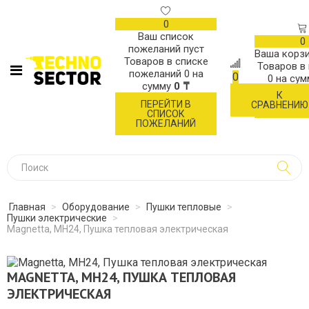
0
Ваш список
0
пожеланий пуст
Ваша корзи
Товаров в списке
Товаров в
пожеланий
0
на
0
0
на су
сумму
0 ₸
К
ОФОР
ПЕРЕЙТИ В
СРАВНЕНИЮ
ЗАК
СПИСОК
ПОЖЕЛАНИЙ
Главная
>
Оборудование
>
Пушки тепловые
>
Пушки электрические
>
Magnetta, MH24, Пушка тепловая электрическая
MAGNETTA, MH24, ПУШКА ТЕПЛОВАЯ
ЭЛЕКТРИЧЕСКАЯ