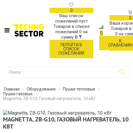
0
Ваш список
0
пожеланий пуст
Ваша корзи
Товаров в списке
Товаров в
пожеланий
0
на
0
0
на су
сумму
0 ₸
К
ОФОР
ПЕРЕЙТИ В
СРАВНЕНИЮ
ЗАК
СПИСОК
ПОЖЕЛАНИЙ
Главная
>
Оборудование
>
Пушки тепловые
>
Пушки газовые
>
Magnetta, ZB-G10, Газовый нагреватель, 10 кВт
MAGNETTA, ZB-G10, ГАЗОВЫЙ НАГРЕВАТЕЛЬ, 10
КВТ