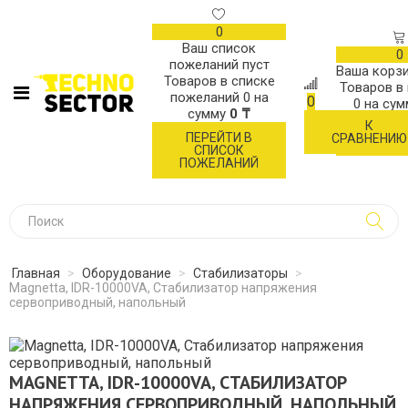
0
Ваш список
0
пожеланий пуст
Ваша корзи
Товаров в списке
Товаров в
пожеланий
0
на
0
0
на су
сумму
0 ₸
К
ОФОР
ПЕРЕЙТИ В
СРАВНЕНИЮ
ЗАК
СПИСОК
ПОЖЕЛАНИЙ
Главная
>
Оборудование
>
Стабилизаторы
>
Magnetta, IDR-10000VA, Стабилизатор напряжения
сервоприводный, напольный
MAGNETTA, IDR-10000VA, СТАБИЛИЗАТОР
НАПРЯЖЕНИЯ СЕРВОПРИВОДНЫЙ, НАПОЛЬНЫЙ