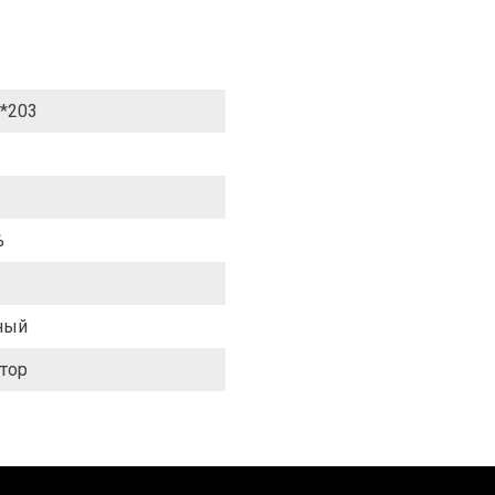
*203
%
ный
тор