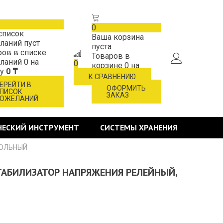
0
список
Ваша корзина
ланий пуст
пуста
ров в списке
Товаров в
ланий
0
на
0
корзине
0
на
му
0 ₸
сумму
0 ₸
К СРАВНЕНИЮ
ЕРЕЙТИ В
ОФОРМИТЬ
ПИСОК
ЗАКАЗ
ОЖЕЛАНИЙ
ЧЕСКИЙ ИНСТРУМЕНТ
СИСТЕМЫ ХРАНЕНИЯ
ПОЛЬНЫЙ
СТАБИЛИЗАТОР НАПРЯЖЕНИЯ РЕЛЕЙНЫЙ,