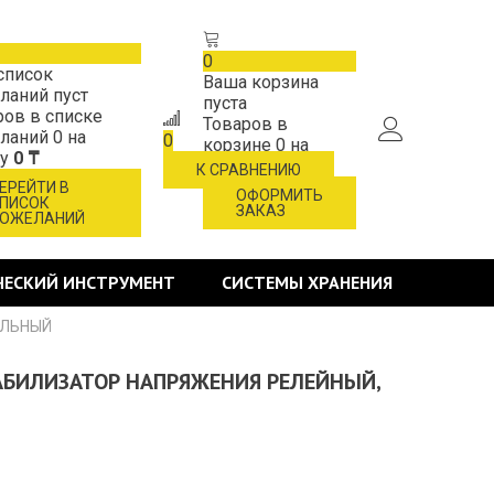
0
список
Ваша корзина
ланий пуст
пуста
ров в списке
Товаров в
ланий
0
на
0
корзине
0
на
му
0 ₸
сумму
0 ₸
К СРАВНЕНИЮ
ЕРЕЙТИ В
ОФОРМИТЬ
ПИСОК
ЗАКАЗ
ОЖЕЛАНИЙ
ЧЕСКИЙ ИНСТРУМЕНТ
СИСТЕМЫ ХРАНЕНИЯ
ОЛЬНЫЙ
ТАБИЛИЗАТОР НАПРЯЖЕНИЯ РЕЛЕЙНЫЙ,