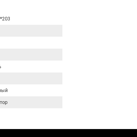
*203
%
ный
тор