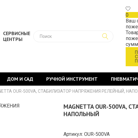
0
Ваш 
поже
Това
СЕРВИСНЫЕ
поже
ЦЕНТРЫ
сум
П
С
П
ДОМ И САД
РУЧНОЙ ИНСТРУМЕНТ
ПНЕВМАТИ
ETTA OUR-500VA, СТАБИЛИЗАТОР НАПРЯЖЕНИЯ РЕЛЕЙНЫЙ, НАП
MAGNETTA OUR-500VA, С
НАПОЛЬНЫЙ
Артикул: OUR-500VA