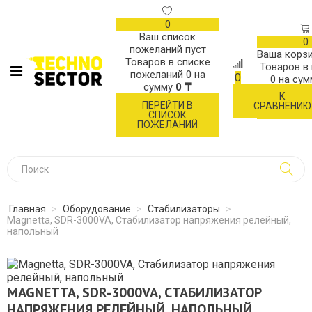
0
Ваш список
0
пожеланий пуст
Ваша корзи
Товаров в списке
Товаров в
пожеланий
0
на
0
0
на су
сумму
0 ₸
К
ОФОР
ПЕРЕЙТИ В
СРАВНЕНИЮ
ЗАК
СПИСОК
ПОЖЕЛАНИЙ
Главная
>
Оборудование
>
Стабилизаторы
>
Magnetta, SDR-3000VA, Стабилизатор напряжения релейный,
напольный
MAGNETTA, SDR-3000VA, СТАБИЛИЗАТОР
НАПРЯЖЕНИЯ РЕЛЕЙНЫЙ, НАПОЛЬНЫЙ