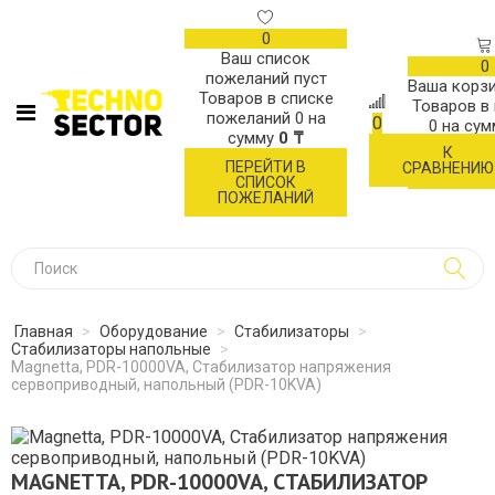
0
Ваш список
0
пожеланий пуст
Ваша корзи
Товаров в списке
Товаров в
пожеланий
0
на
0
0
на су
сумму
0 ₸
К
ОФОР
ПЕРЕЙТИ В
СРАВНЕНИЮ
ЗАК
СПИСОК
ПОЖЕЛАНИЙ
Главная
>
Оборудование
>
Стабилизаторы
>
Стабилизаторы напольные
>
Magnetta, PDR-10000VA, Стабилизатор напряжения
сервоприводный, напольный (PDR-10KVA)
MAGNETTA, PDR-10000VA, СТАБИЛИЗАТОР