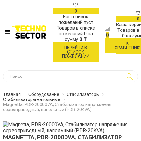
0
Ваш список
0
пожеланий пуст
Ваша корзи
Товаров в списке
Товаров в
пожеланий
0
на
0
0
на су
сумму
0 ₸
К
ОФОР
ПЕРЕЙТИ В
СРАВНЕНИЮ
ЗАК
СПИСОК
ПОЖЕЛАНИЙ
Главная
>
Оборудование
>
Стабилизаторы
>
Стабилизаторы напольные
>
Magnetta, PDR-20000VA, Стабилизатор напряжения
сервоприводный, напольный (PDR-20KVA)
MAGNETTA, PDR-20000VA, СТАБИЛИЗАТОР