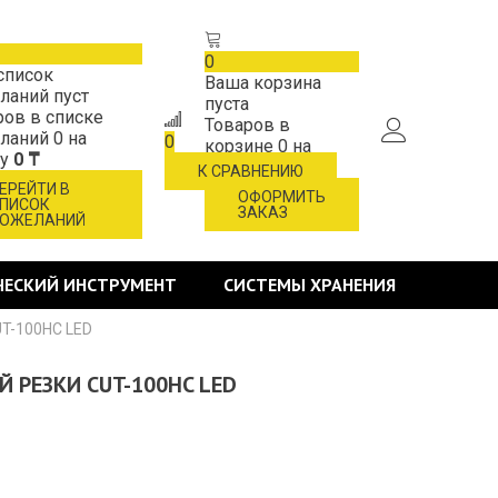
0
список
Ваша корзина
ланий пуст
пуста
ров в списке
Товаров в
ланий
0
на
0
корзине
0
на
му
0 ₸
сумму
0 ₸
К СРАВНЕНИЮ
ЕРЕЙТИ В
ОФОРМИТЬ
ПИСОК
ЗАКАЗ
ОЖЕЛАНИЙ
ЧЕСКИЙ ИНСТРУМЕНТ
СИСТЕМЫ ХРАНЕНИЯ
UT-100HC LED
 РЕЗКИ CUT-100HC LED