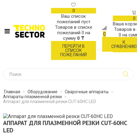
0
Ваш список
0
пожеланий пуст
Ваша корзи
Товаров в списке
Товаров в
пожеланий
0
на
0
0
на су
сумму
0 ₸
К
ОФОР
ПЕРЕЙТИ В
СРАВНЕНИЮ
ЗАК
СПИСОК
ПОЖЕЛАНИЙ
Главная
>
Оборудование
>
Сварочные аппараты
>
Аппараты плазменной резки
>
Аппарат для плазменной резки CUT-60HC LED
АППАРАТ ДЛЯ ПЛАЗМЕННОЙ РЕЗКИ CUT-60HC
LED