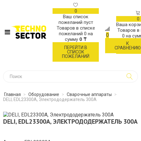
0
Ваш список
0
пожеланий пуст
Ваша корзи
Товаров в списке
Товаров в
пожеланий
0
на
0
0
на су
сумму
0 ₸
К
ОФОР
ПЕРЕЙТИ В
СРАВНЕНИЮ
ЗАК
СПИСОК
ПОЖЕЛАНИЙ
Главная
>
Оборудование
>
Сварочные аппараты
>
DELI, EDL23300A, Электрододержатель 300А
DELI, EDL23300A, ЭЛЕКТРОДОДЕРЖАТЕЛЬ 300А