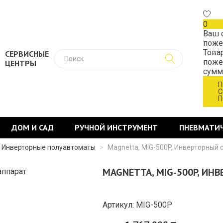
0
Ваш 
поже
Това
СЕРВИСНЫЕ
поже
ЦЕНТРЫ
сум
П
С
П
ДОМ И САД
РУЧНОЙ ИНСТРУМЕНТ
ПНЕВМАТИ
Инверторные полуавтоматы
>
Magnetta, MIG-500P, Инверторный
MAGNETTA, MIG-500P, ИН
Артикул: MIG-500P