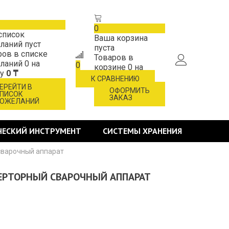
0
список
Ваша корзина
ланий пуст
пуста
ров в списке
Товаров в
ланий
0
на
0
корзине
0
на
му
0 ₸
сумму
0 ₸
К СРАВНЕНИЮ
ЕРЕЙТИ В
ОФОРМИТЬ
ПИСОК
ЗАКАЗ
ОЖЕЛАНИЙ
ЧЕСКИЙ ИНСТРУМЕНТ
СИСТЕМЫ ХРАНЕНИЯ
 сварочный аппарат
ВЕРТОРНЫЙ СВАРОЧНЫЙ АППАРАТ