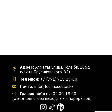
Адрес:
Алматы, улица Толе би, 266д
(улица Брусиловского, 82)
Телефон:
+7 (771) 718 29-00
Почта:
info@technosector.kz
График работы:
09:00-18:00
(ежедневно, без выходных и перерывов)