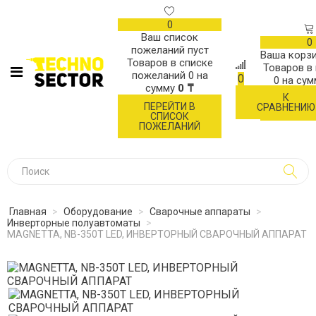
0
Ваш список
0
пожеланий пуст
Ваша корзи
Товаров в списке
Товаров в
пожеланий
0
на
0
0
на су
сумму
0 ₸
К
ОФОР
ПЕРЕЙТИ В
СРАВНЕНИЮ
ЗАК
СПИСОК
ПОЖЕЛАНИЙ
Главная
>
Оборудование
>
Сварочные аппараты
>
Инверторные полуавтоматы
>
MAGNETTA, NB-350T LED, ИНВЕРТОРНЫЙ СВАРОЧНЫЙ АППАРАТ