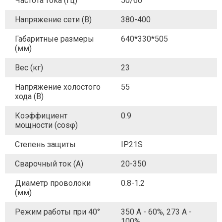
Частота тока (Гц)
50/60
Напряжение сети (В)
380-400
Габаритные размеры
640*330*505
(мм)
Вес (кг)
23
Напряжение холостого
55
хода (В)
Коэффициент
0.9
мощности (cosφ)
Степень защиты
IP21S
Сварочный ток (А)
20-350
Диаметр проволоки
0.8-1.2
(мм)
Режим работы при 40°
350 А - 60%, 273 А -
100%