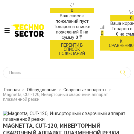
0
Ваш список
0
пожеланий пуст
Ваша корзи
Товаров в списке
Товаров в
пожеланий
0
на
0
0
на су
сумму
0 ₸
К
ОФОР
ПЕРЕЙТИ В
СРАВНЕНИЮ
ЗАК
СПИСОК
ПОЖЕЛАНИЙ
Главная
>
Оборудование
>
Сварочные аппараты
>
Magnetta, CUT-120, Инверторный сварочный аппарат
плазменной резки
MAGNETTA, CUT-120, ИНВЕРТОРНЫЙ
СВАРОЧНЫЙ АППАРАТ ПЛАЗМЕННОЙ РЕЗКИ