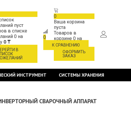
0
список
Ваша корзина
ланий пуст
пуста
ров в списке
Товаров в
ланий
0
на
0
корзине
0
на
му
0 ₸
сумму
0 ₸
К СРАВНЕНИЮ
ЕРЕЙТИ В
ОФОРМИТЬ
ПИСОК
ЗАКАЗ
ОЖЕЛАНИЙ
ЧЕСКИЙ ИНСТРУМЕНТ
СИСТЕМЫ ХРАНЕНИЯ
, ИНВЕРТОРНЫЙ СВАРОЧНЫЙ АППАРАТ