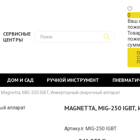
0
Ваш 
поже
Това
СЕРВИСНЫЕ
поже
ЦЕНТРЫ
сум
П
С
П
ДОМ И САД
РУЧНОЙ ИНСТРУМЕНТ
ПНЕВМАТИ
Magnetta, MIG-250 IGBT, Инверторный сварочный аппарат
MAGNETTA, MIG-250 IGBT
Артикул: MIG-250 IGBT