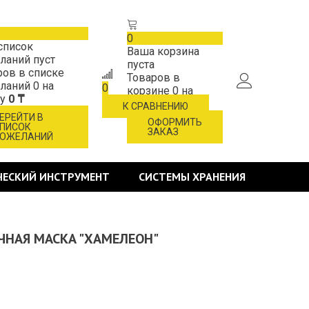
0
список
Ваша корзина
ланий пуст
пуста
ров в списке
Товаров в
ланий
0
на
0
корзине
0
на
му
0 ₸
сумму
0 ₸
К СРАВНЕНИЮ
ЕРЕЙТИ В
ОФОРМИТЬ
ПИСОК
ЗАКАЗ
ОЖЕЛАНИЙ
ЧЕСКИЙ ИНСТРУМЕНТ
СИСТЕМЫ ХРАНЕНИЯ
ОЧНАЯ МАСКА "ХАМЕЛЕОН"