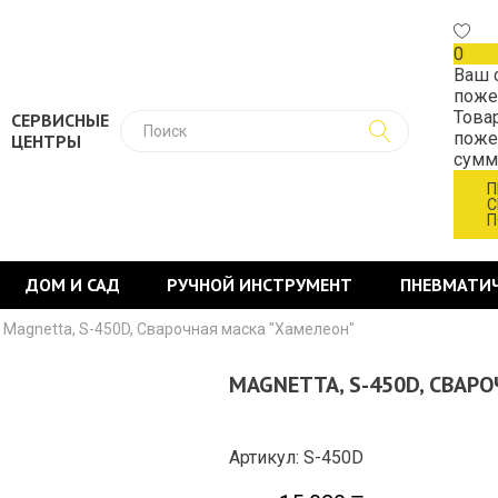
0
Ваш 
поже
Това
СЕРВИСНЫЕ
поже
ЦЕНТРЫ
сум
П
С
П
ДОМ И САД
РУЧНОЙ ИНСТРУМЕНТ
ПНЕВМАТИ
Magnetta, S-450D, Сварочная маска "Хамелеон"
MAGNETTA, S-450D, СВАР
Артикул: S-450D