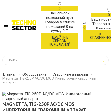
0
Ваш список
0
пожеланий пуст
Ваша корзи
Товаров в списке
Товаров в
пожеланий
0
на
0
0
на су
сумму
0 ₸
К
ОФОР
ПЕРЕЙТИ В
СРАВНЕНИЮ
ЗАК
СПИСОК
ПОЖЕЛАНИЙ
Главная
>
Оборудование
>
Сварочные аппараты
>
Magnetta, TIG-250P AC/DC MOS, Инверторный сварочный
аппарат
MAGNETTA, TIG-250P AC/DC MOS,
ИНВЕРТОРНЫЙ СВАРОЧНЫЙ АППАРАТ