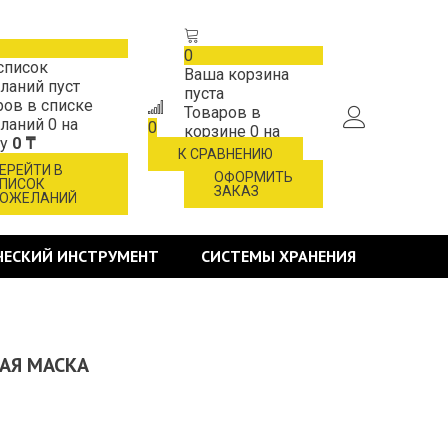
0
список
Ваша корзина
ланий пуст
пуста
ров в списке
Товаров в
ланий
0
на
0
корзине
0
на
му
0 ₸
сумму
0 ₸
К СРАВНЕНИЮ
ЕРЕЙТИ В
ОФОРМИТЬ
ПИСОК
ЗАКАЗ
ОЖЕЛАНИЙ
ЧЕСКИЙ ИНСТРУМЕНТ
СИСТЕМЫ ХРАНЕНИЯ
НАЯ МАСКА