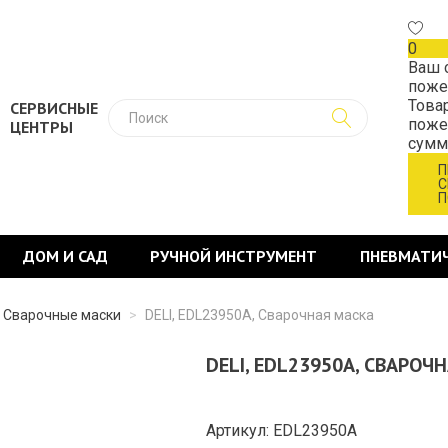
0
Ваш 
поже
Това
СЕРВИСНЫЕ
поже
ЦЕНТРЫ
сум
П
С
П
ДОМ И САД
РУЧНОЙ ИНСТРУМЕНТ
ПНЕВМАТИ
Сварочные маски
>
DELI, EDL23950A, Сварочная маска
DELI, EDL23950A, СВАРОЧ
Артикул: EDL23950A