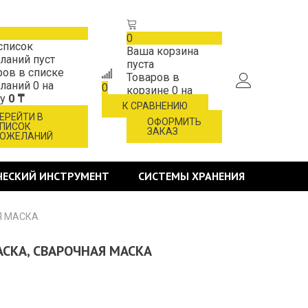
0
список
Ваша корзина
ланий пуст
пуста
ров в списке
Товаров в
ланий
0
на
0
корзине
0
на
му
0 ₸
сумму
0 ₸
К СРАВНЕНИЮ
ЕРЕЙТИ В
ОФОРМИТЬ
ПИСОК
ЗАКАЗ
ОЖЕЛАНИЙ
ЧЕСКИЙ ИНСТРУМЕНТ
СИСТЕМЫ ХРАНЕНИЯ
Я МАСКА
АСКА, СВАРОЧНАЯ МАСКА